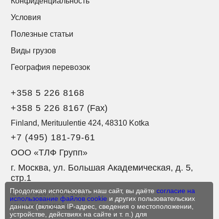
Конфиденциальность
Условия
Полезные статьи
Виды грузов
География перевозок
+358 5 226 8168
+358 5 226 8167
(Fax)
Finland, Merituulentie 424, 48310 Kotka
+7 (495) 181-79-61
ООО «ТЛФ Групп»
г. Москва, ул. Большая Академическая, д. 5,
стр.1
Продолжая использовать наш сайт, вы даёте
согласие на
ОГРН 5167746446709
использование файлов cookie
и других пользовательских
данных (включая IP-адрес, сведения о местоположении,
ИНН 9717050121
устройстве, действиях на сайте и т. п.) для