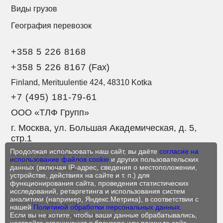
Виды грузов
География перевозок
+358 5 226 8168
+358 5 226 8167
(Fax)
Finland, Merituulentie 424, 48310 Kotka
+7 (495) 181-79-61
ООО «ТЛФ Групп»
г. Москва, ул. Большая Академическая, д. 5,
стр.1
Продолжая использовать наш сайт, вы даёте
согласие на
ОГРН 5167746446709
использование файлов cookie
и других пользовательских
данных (включая IP-адрес, сведения о местоположении,
ИНН 9717050121
устройстве, действиях на сайте и т. п.) для
функционирования сайта, проведения статистических
исследований, ретаргетинга и использования систем
аналитики (например, Яндекс.Метрика), в соответствии с
info@tlf-az.com
нашей
Политикой обработки персональных данных.
Если вы не хотите, чтобы ваши данные обрабатывались,
Sumgayit City, Heydar Aliyev Avenue,