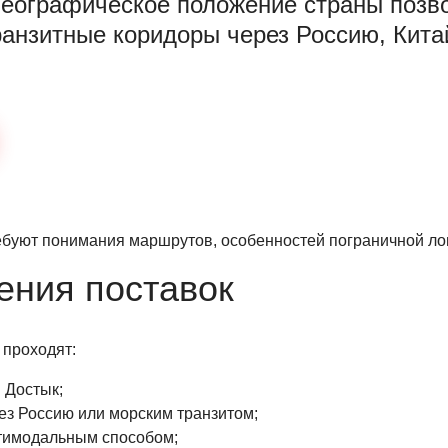
 Географическое положение страны позв
ранзитные коридоры через Россию, Кита
ебуют понимания маршрутов, особенностей пограничной ло
ения поставок
 проходят:
 Достык;
ез Россию или морским транзитом;
тимодальным способом;