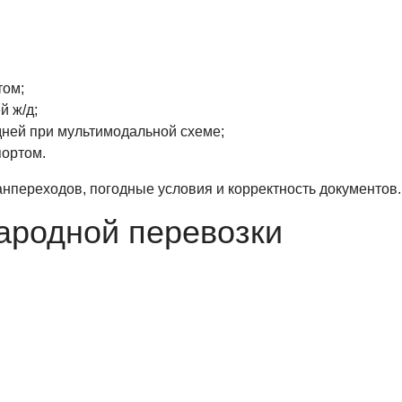
том;
й ж/д;
дней при мультимодальной схеме;
портом.
анпереходов, погодные условия и корректность документов.
ародной перевозки