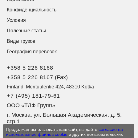
Конфиденциальность
Условия
Полезные статьи
Виды грузов
География перевозок
+358 5 226 8168
+358 5 226 8167
(Fax)
Finland, Merituulentie 424, 48310 Kotka
+7 (495) 181-79-61
ООО «ТЛФ Групп»
г. Москва, ул. Большая Академическая, д. 5,
стр.1
Продолжая использовать наш сайт, вы даёте
согласие на
ОГРН 5167746446709
использование файлов cookie
и других пользовательских