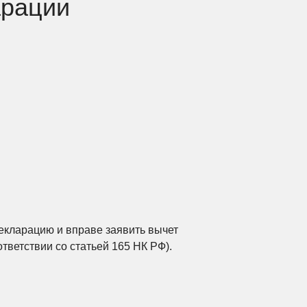
арации
екларацию и вправе заявить вычет
тветствии со статьей 165 НК РФ).