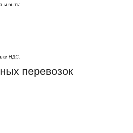
жны быть:
авки НДС.
ных перевозок